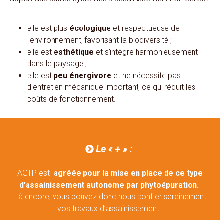
:
elle est plus
écologique
et respectueuse de
l'environnement, favorisant la biodiversité ;
elle est
esthétique
et s'intègre harmonieusement
dans le paysage ;
elle est
peu énergivore
et ne nécessite pas
d'entretien mécanique important, ce qui réduit les
coûts de fonctionnement.
Le « + » :

AGTP est
agréée pour la mise en place de ce type
d’assainissement autonome par phytoépuration.
Là encore, vous pouvez donc nous confier sereinement
vos travaux d’assainissement !