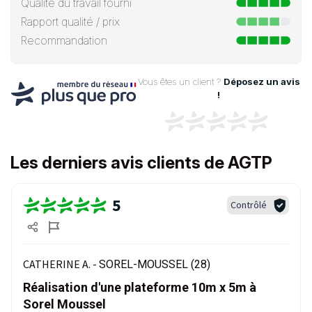
Qualité du travail fourni
Rapport qualité / prix
Recommandation
Vous êtes un client ?
Déposez un avis
!
Les derniers avis clients de AGTP
5
Contrôlé
CATHERINE A. -
SOREL-MOUSSEL (28)
Réalisation d'une plateforme 10m x 5m à
Sorel Moussel