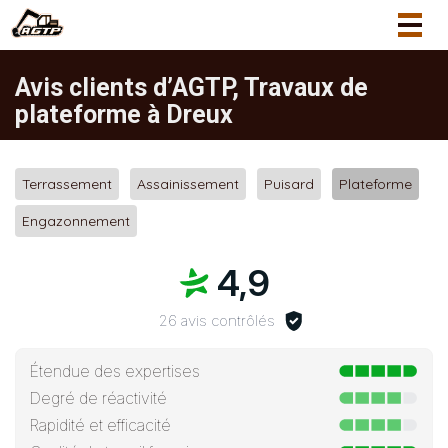
Togg
navig
Avis clients d’AGTP, Travaux de
plateforme à Dreux
Terrassement
Assainissement
Puisard
Plateforme
Engazonnement
4,9
26 avis contrôlés
Étendue des expertises
Degré de réactivité
Rapidité et efficacité